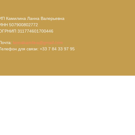
ИП Камилина Ланна Валерьевна
ИНН 507900802772
ОГРНИП 311774601700446
Почта:
lannakamilina@gmail.com
‌Телефон для связи: +33 7 84 33 97 95